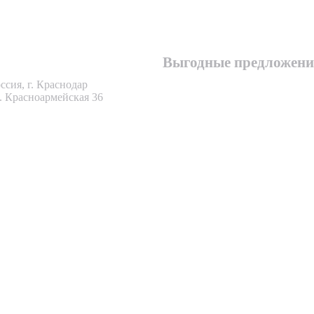
7 861 262 58 54
7 989 804 91 12
Выгодные предложени
ссия, г. Краснодар
. Красноармейская 36
еская
ижимост
фортный и стильный офис или многопрофильные
ения с удачной планировкой многое скажут