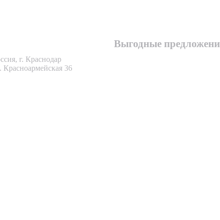
7 861 262 58 54
7 989 804 91 12
Выгодные предложени
ссия, г. Краснодар
. Красноармейская 36
еская
ижимост