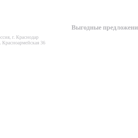
7 861 262 58 54
7 989 804 91 12
Выгодные предложени
ссия, г. Краснодар
. Красноармейская 36
еская
ижимост
фортный и стильный офис или многопрофильные
ения с удачной планировкой многое скажут