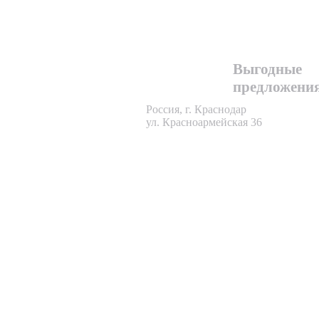
+7 861 262
58 54
+7 989 804
Выгодные
91 12
предложени
Россия, г. Краснодар
ул. Красноармейская 36
еская
ижимост